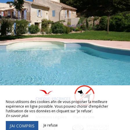
Nous utilisons des cookies afin de vous proposer la meilleure
expérience en ligne possible. Vous pouvez choisir d’empêcher
l’utilisation de vos données en cliquant sur 'Je refuse'.
© 2026 - Tous Droits Réservés
En savoir plus
Mentions Légales
Plan du Site
Je refuse
J’AI COMPRIS
Sites internet pour hôtels et
restaurants